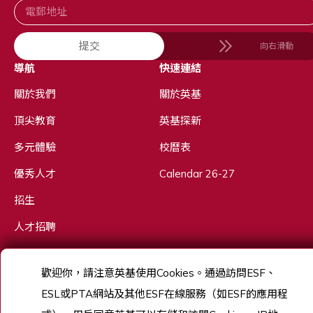
提交
向右滑動
導航
快速連結
關於我們
關於英基
頂尖教育
英基探新
多元體驗
校曆表
優秀人才
Calendar 26-27
招生
人才招聘
歡迎你，請注意英基使用
Cookies
。通過訪問
ESF
、
Copyright © English Schools Foundation. Powered by
ANGLIA
.
ESL
或
PTA
網站及其他
ESF
在線服務（如
ESF
的應用程
網站地圖