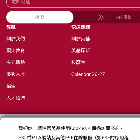
提交
向右滑動
導航
快速連結
關於我們
關於英基
頂尖教育
英基探新
多元體驗
校曆表
優秀人才
Calendar 26-27
招生
人才招聘
Copyright © English Schools Foundation. Powered by
ANGLIA
.
歡迎你，請注意英基使用
Cookies
。通過訪問
ESF
、
網站地圖
ESL
或
PTA
網站及其他
ESF
在線服務（如
ESF
的應用程