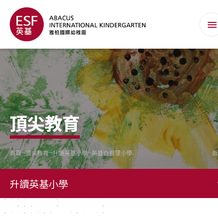
頂尖教育
首頁
頂尖教育
升讀英基小學
英基白普理小學
返
升讀英基小學