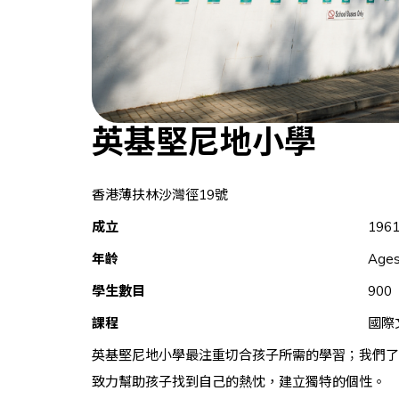
英基堅尼地小學
香港薄扶林沙灣徑19號
成立
196
年齡
Ages
學生數目
900
課程
國際
英基堅尼地小學最注重切合孩子所需的學習；我們了
致力幫助孩子找到自己的熱忱，建立獨特的個性。