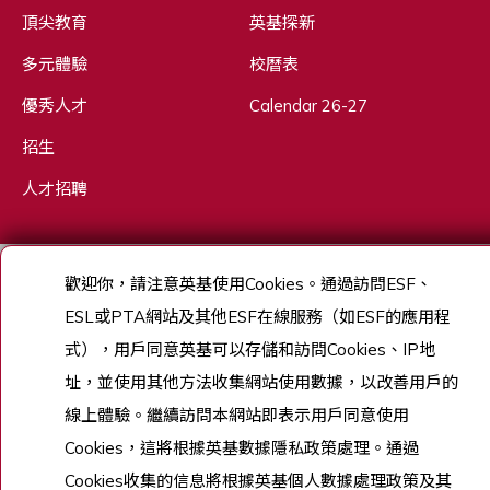
頂尖教育
英基探新
多元體驗
校曆表
優秀人才
Calendar 26-27
招生
人才招聘
歡迎你，請注意英基使用
Cookies
。通過訪問
ESF
、
Copyright © English Schools Foundation. Powered by
ANGLIA
.
網站地圖
ESL
或
PTA
網站及其他
ESF
在線服務（如
ESF
的應用程
式），用戶同意英基可以存儲和訪問
Cookies
、
IP
地
址，並使用其他方法收集網站使用數據，以改善用戶的
線上體驗。繼續訪問本網站即表示用戶同意使用
Cookies
，這將根據英基數據隱私政策處理。通過
Cookies
收集的信息將根據英基個人數據處理政策及其